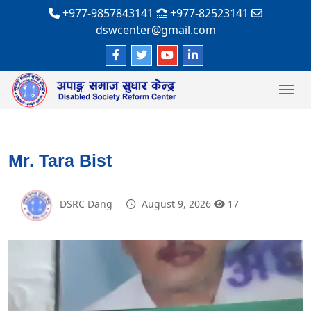
+977-9857843141
+977-82523141
dswcenter@gmail.com
Mr. Tara Bist
DSRC Dang
August 9, 2026
17