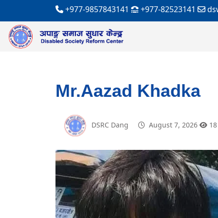
+977-9857843141
+977-82523141
ds
Mr.Aazad Khadka
DSRC Dang
August 7, 2026
18