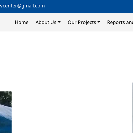
wcenter@gmail.com
Home
About Us
Our Projects
Reports an