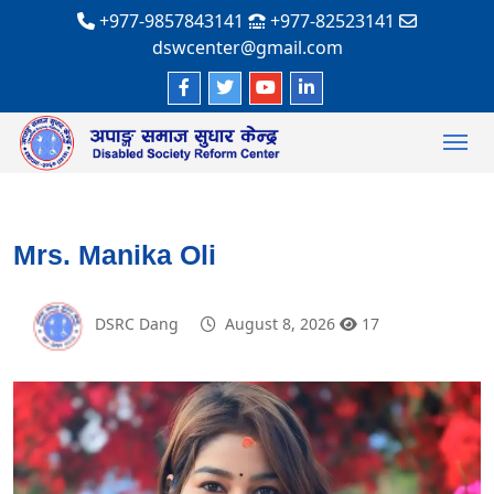
+977-9857843141
+977-82523141
dswcenter@gmail.com
Mrs. Manika Oli
DSRC Dang
August 8, 2026
17