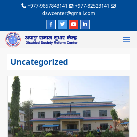
+977-9857843141
+977-82523141
dswcenter@gmail.com
Uncategorized